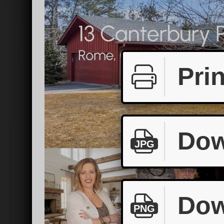
Prin
Dow
JPG
Dow
PNG